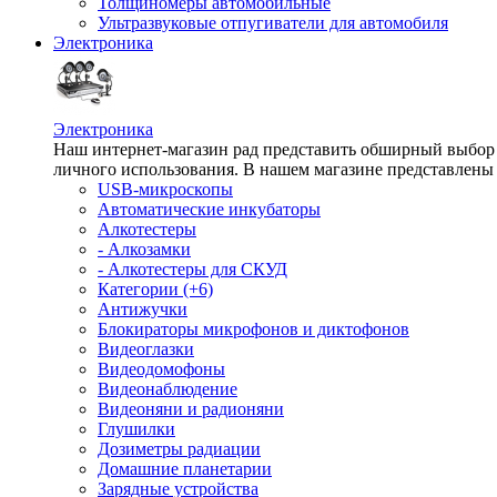
Толщиномеры автомобильные
Ультразвуковые отпугиватели для автомобиля
Электроника
Электроника
Наш интернет-магазин рад представить обширный выбор т
личного использования. В нашем магазине представлены 
USB-микроскопы
Автоматические инкубаторы
Алкотестеры
- Алкозамки
- Алкотестеры для СКУД
Категории (+6)
Антижучки
Блокираторы микрофонов и диктофонов
Видеоглазки
Видеодомофоны
Видеонаблюдение
Видеоняни и радионяни
Глушилки
Дозиметры радиации
Домашние планетарии
Зарядные устройства