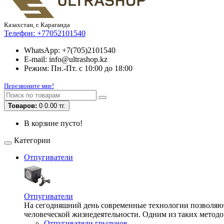
Казахстан, г. Караганда
Телефон:
+77052101540
WhatsApp: +7(705)2101540
E-mail: info@ultrashop.kz
Режим: Пн.-Пт. с 10:00 до 18:00
Перезвоните мне!
Товаров:
0
0.00 тг.
В корзине пусто!
Категории
Отпугиватели
Отпугиватели
На сегодняшний день современные технологии позволяют 
человеческой жизнедеятельности. Одним из таких методо
Отпугиватели грызунов