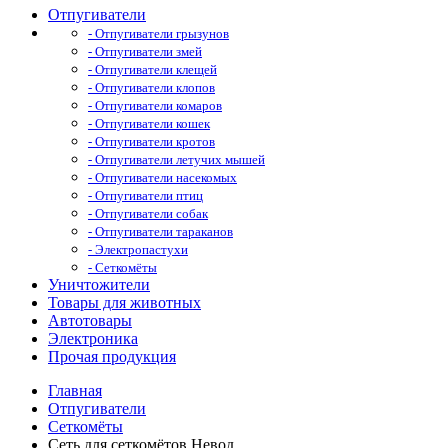
Отпугиватели
- Отпугиватели грызунов
- Отпугиватели змей
- Отпугиватели клещей
- Отпугиватели клопов
- Отпугиватели комаров
- Отпугиватели кошек
- Отпугиватели кротов
- Отпугиватели летучих мышей
- Отпугиватели насекомых
- Отпугиватели птиц
- Отпугиватели собак
- Отпугиватели тараканов
- Электропастухи
- Сеткомёты
Уничтожители
Товары для животных
Автотовары
Электроника
Прочая продукция
Главная
Отпугиватели
Сеткомёты
Сеть для сеткомётов Невод