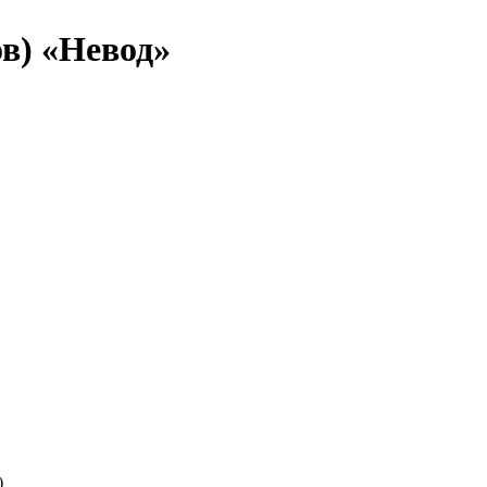
ов) «Невод»
)