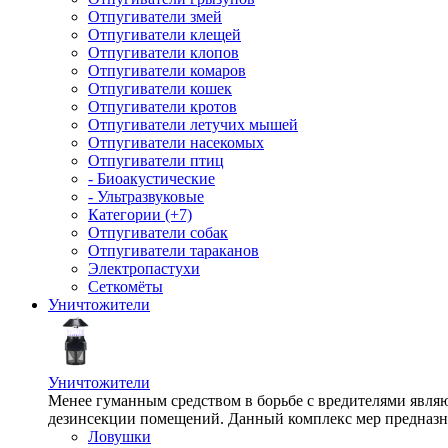
Отпугиватели змей
Отпугиватели клещей
Отпугиватели клопов
Отпугиватели комаров
Отпугиватели кошек
Отпугиватели кротов
Отпугиватели летучих мышей
Отпугиватели насекомых
Отпугиватели птиц
- Биоакустические
- Ультразвуковые
Категории (+7)
Отпугиватели собак
Отпугиватели тараканов
Электропастухи
Сеткомёты
Уничтожители
Уничтожители
Менее гуманным средством в борьбе с вредителями являю
дезинсекции помещений. Данный комплекс мер предназна
Ловушки