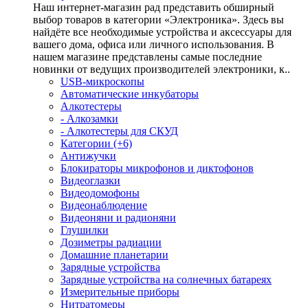
Наш интернет-магазин рад представить обширный
выбор товаров в категории «Электроника». Здесь вы
найдёте все необходимые устройства и аксессуары для
вашего дома, офиса или личного использования. В
нашем магазине представлены самые последние
новинки от ведущих производителей электроники, к..
USB-микроскопы
Автоматические инкубаторы
Алкотестеры
- Алкозамки
- Алкотестеры для СКУД
Категории (+6)
Антижучки
Блокираторы микрофонов и диктофонов
Видеоглазки
Видеодомофоны
Видеонаблюдение
Видеоняни и радионяни
Глушилки
Дозиметры радиации
Домашние планетарии
Зарядные устройства
Зарядные устройства на солнечных батареях
Измерительные приборы
Нитратомеры