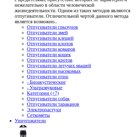
нежелательно в области человеческой
жизнедеятельности. Одним из таких методов являются
отпугиватели. Отличительной чертой данного метода
является возможно..
Отпугиватели грызунов
Отпугиватели змей
Отпугиватели клещей
Отпугиватели клопов
Отпугиватели комаров
Отпугиватели кошек
Отпугиватели кротов
Отпугиватели летучих мышей
Отпугиватели насекомых
Отпугиватели птиц
- Биоакустические
- Ультразвуковые
Категории (+7)
Отпугиватели собак
Отпугиватели тараканов
Электропастухи
Сеткомёты
Уничтожители