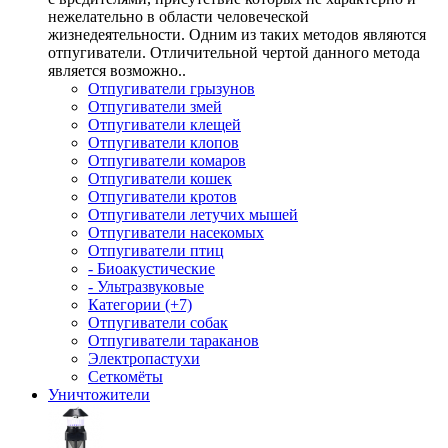
нежелательно в области человеческой
жизнедеятельности. Одним из таких методов являются
отпугиватели. Отличительной чертой данного метода
является возможно..
Отпугиватели грызунов
Отпугиватели змей
Отпугиватели клещей
Отпугиватели клопов
Отпугиватели комаров
Отпугиватели кошек
Отпугиватели кротов
Отпугиватели летучих мышей
Отпугиватели насекомых
Отпугиватели птиц
- Биоакустические
- Ультразвуковые
Категории (+7)
Отпугиватели собак
Отпугиватели тараканов
Электропастухи
Сеткомёты
Уничтожители