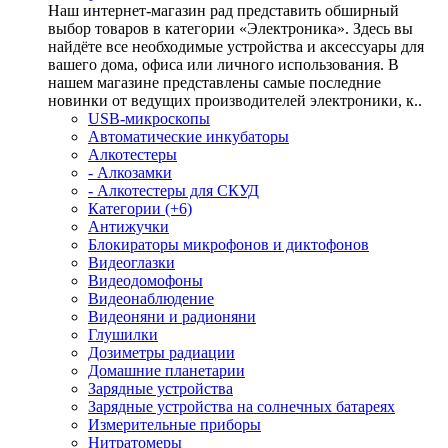
Наш интернет-магазин рад представить обширный
выбор товаров в категории «Электроника». Здесь вы
найдёте все необходимые устройства и аксессуары для
вашего дома, офиса или личного использования. В
нашем магазине представлены самые последние
новинки от ведущих производителей электроники, к..
USB-микроскопы
Автоматические инкубаторы
Алкотестеры
- Алкозамки
- Алкотестеры для СКУД
Категории (+6)
Антижучки
Блокираторы микрофонов и диктофонов
Видеоглазки
Видеодомофоны
Видеонаблюдение
Видеоняни и радионяни
Глушилки
Дозиметры радиации
Домашние планетарии
Зарядные устройства
Зарядные устройства на солнечных батареях
Измерительные приборы
Нитратомеры