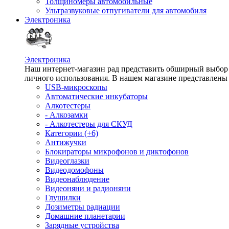
Толщиномеры автомобильные
Ультразвуковые отпугиватели для автомобиля
Электроника
Электроника
Наш интернет-магазин рад представить обширный выбор т
личного использования. В нашем магазине представлены 
USB-микроскопы
Автоматические инкубаторы
Алкотестеры
- Алкозамки
- Алкотестеры для СКУД
Категории (+6)
Антижучки
Блокираторы микрофонов и диктофонов
Видеоглазки
Видеодомофоны
Видеонаблюдение
Видеоняни и радионяни
Глушилки
Дозиметры радиации
Домашние планетарии
Зарядные устройства