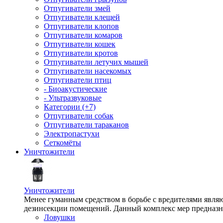
Отпугиватели змей
Отпугиватели клещей
Отпугиватели клопов
Отпугиватели комаров
Отпугиватели кошек
Отпугиватели кротов
Отпугиватели летучих мышей
Отпугиватели насекомых
Отпугиватели птиц
- Биоакустические
- Ультразвуковые
Категории (+7)
Отпугиватели собак
Отпугиватели тараканов
Электропастухи
Сеткомёты
Уничтожители
Уничтожители
Менее гуманным средством в борьбе с вредителями являю
дезинсекции помещений. Данный комплекс мер предназна
Ловушки