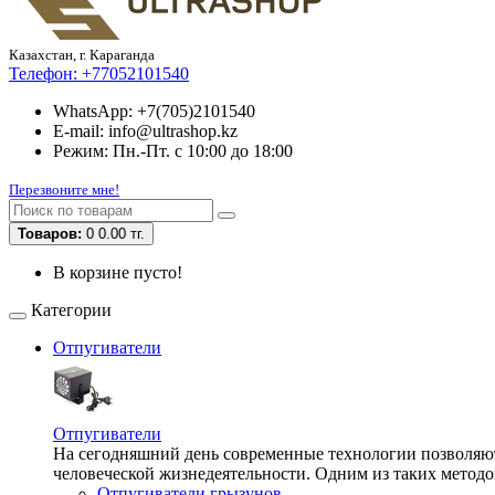
Казахстан, г. Караганда
Телефон:
+77052101540
WhatsApp: +7(705)2101540
E-mail: info@ultrashop.kz
Режим: Пн.-Пт. с 10:00 до 18:00
Перезвоните мне!
Товаров:
0
0.00 тг.
В корзине пусто!
Категории
Отпугиватели
Отпугиватели
На сегодняшний день современные технологии позволяют 
человеческой жизнедеятельности. Одним из таких методо
Отпугиватели грызунов