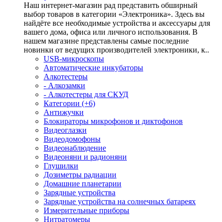
Наш интернет-магазин рад представить обширный
выбор товаров в категории «Электроника». Здесь вы
найдёте все необходимые устройства и аксессуары для
вашего дома, офиса или личного использования. В
нашем магазине представлены самые последние
новинки от ведущих производителей электроники, к..
USB-микроскопы
Автоматические инкубаторы
Алкотестеры
- Алкозамки
- Алкотестеры для СКУД
Категории (+6)
Антижучки
Блокираторы микрофонов и диктофонов
Видеоглазки
Видеодомофоны
Видеонаблюдение
Видеоняни и радионяни
Глушилки
Дозиметры радиации
Домашние планетарии
Зарядные устройства
Зарядные устройства на солнечных батареях
Измерительные приборы
Нитратомеры