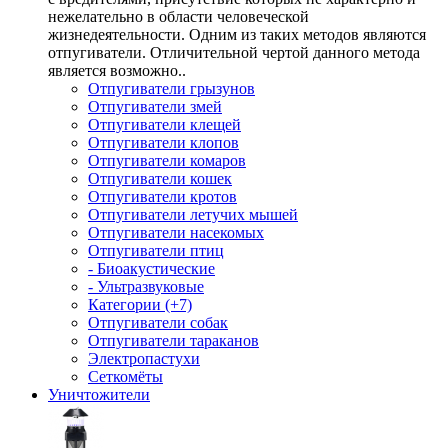
нежелательно в области человеческой
жизнедеятельности. Одним из таких методов являются
отпугиватели. Отличительной чертой данного метода
является возможно..
Отпугиватели грызунов
Отпугиватели змей
Отпугиватели клещей
Отпугиватели клопов
Отпугиватели комаров
Отпугиватели кошек
Отпугиватели кротов
Отпугиватели летучих мышей
Отпугиватели насекомых
Отпугиватели птиц
- Биоакустические
- Ультразвуковые
Категории (+7)
Отпугиватели собак
Отпугиватели тараканов
Электропастухи
Сеткомёты
Уничтожители