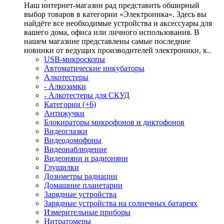
Наш интернет-магазин рад представить обширный
выбор товаров в категории «Электроника». Здесь вы
найдёте все необходимые устройства и аксессуары для
вашего дома, офиса или личного использования. В
нашем магазине представлены самые последние
новинки от ведущих производителей электроники, к..
USB-микроскопы
Автоматические инкубаторы
Алкотестеры
- Алкозамки
- Алкотестеры для СКУД
Категории (+6)
Антижучки
Блокираторы микрофонов и диктофонов
Видеоглазки
Видеодомофоны
Видеонаблюдение
Видеоняни и радионяни
Глушилки
Дозиметры радиации
Домашние планетарии
Зарядные устройства
Зарядные устройства на солнечных батареях
Измерительные приборы
Нитратомеры