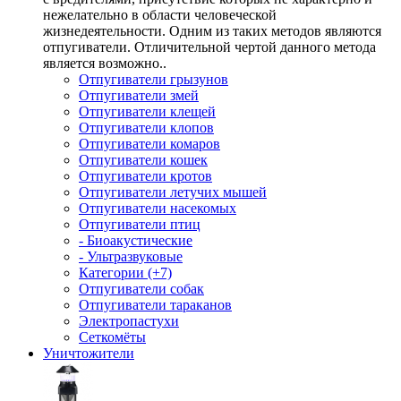
нежелательно в области человеческой
жизнедеятельности. Одним из таких методов являются
отпугиватели. Отличительной чертой данного метода
является возможно..
Отпугиватели грызунов
Отпугиватели змей
Отпугиватели клещей
Отпугиватели клопов
Отпугиватели комаров
Отпугиватели кошек
Отпугиватели кротов
Отпугиватели летучих мышей
Отпугиватели насекомых
Отпугиватели птиц
- Биоакустические
- Ультразвуковые
Категории (+7)
Отпугиватели собак
Отпугиватели тараканов
Электропастухи
Сеткомёты
Уничтожители