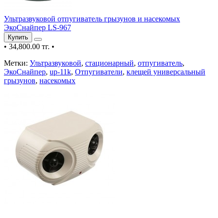
Ультразвуковой отпугиватель грызунов и насекомых
ЭкоСнайпер LS-967
Купить
•
34,800.00 тг.
•
Метки:
Ультразвуковой
,
стационарный
,
отпугиватель
,
ЭкоСнайпер
,
up-11k
,
Отпугиватели
,
клещей универсальный
грызунов
,
насекомых