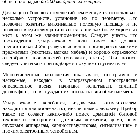
общей площадью
до 500 квадратных метров
.
Для защиты больших помещений рекомендуется использовать
несколько устройств, установив их по периметру. Это
позволит охватить максимально полезную площадь и не
позволит вредителям ретироваться в поисках более укромных
мест в этом же здании/помещении. Следует учесть, что
прохождению ультразвуковых волн ничто не должно
препятствовать! Ультразвуковые волны поглощаются мягкими
предметами (текстиль, мягкая мебель) и хорошо отражаются
от твёрдых поверхностей (стеллажи, стены). Эти нюансы
следует учитывать при подборе и покупке отпугивателей.
Многочисленные наблюдения показывают, что грызуны и
насекомые, находясь в ультразвуковом пространстве
определенное время, начинают испытывать сильный
дискомфорт, что вынуждает их покидать свои обжитые места.
Ультразвуковые колебания, издаваемые отпугивателем,
находятся в диапазоне частот, не слышимых человеку. Прибор
также не создаёт каких-либо помех домашней бытовой
технике и электронике, датчикам движения, дыма, огня,
слуховым аппаратам, кардиостимуляторам, сигнализациям и
прочим электронным устройствам.