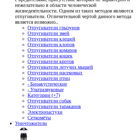
нежелательно в области человеческой
жизнедеятельности. Одним из таких методов являются
отпугиватели. Отличительной чертой данного метода
является возможно..
Отпугиватели грызунов
Отпугиватели змей
Отпугиватели клещей
Отпугиватели клопов
Отпугиватели комаров
Отпугиватели кошек
Отпугиватели кротов
Отпугиватели летучих мышей
Отпугиватели насекомых
Отпугиватели птиц
- Биоакустические
- Ультразвуковые
Категории (+7)
Отпугиватели собак
Отпугиватели тараканов
Электропастухи
Сеткомёты
Уничтожители