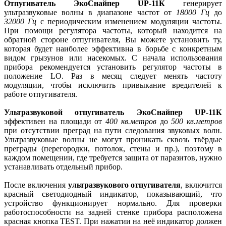
Отпугиватель
ЭкоСнайпер UP-11К
генерирует
ультразвуковые волны в диапазоне частот от
18000 Гц
до
32000 Гц
с периодическим изменением модуляции частоты.
При помощи регулятора частоты, который находится на
обратной стороне отпугивателя, Вы можете установить ту,
которая будет наиболее эффективна в борьбе с конкретным
видом грызунов или насекомых. С начала использования
прибора рекомендуется установить регулятор частоты в
положение LO. Раз в месяц следует менять частоту
модуляции, чтобы исключить привыкание вредителей к
работе отпугивателя.
Ультразвуковой отпугиватель
ЭкоСнайпер UP-11К
эффективен на площади от
400 кв.метров
до
500 кв.метров
при отсутствии преград на пути следования звуковых волн.
Ультразвуковые волны не могут проникать сквозь твёрдые
преграды (перегородки, потолок, стены и пр.), поэтому в
каждом помещении, где требуется защита от паразитов, нужно
устанавливать отдельный прибор.
После включения
ультразвукового отпугивателя
, включится
красный светодиодный индикатор, показывающий, что
устройство функционирует нормально. Для проверки
работоспособности на задней стенке прибора расположена
красная кнопка TEST. При нажатии на неё индикатор должен