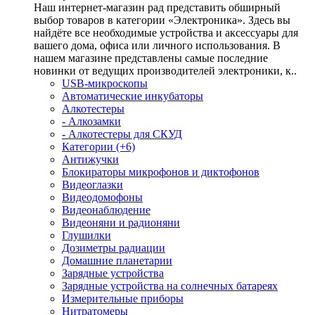
Наш интернет-магазин рад представить обширный
выбор товаров в категории «Электроника». Здесь вы
найдёте все необходимые устройства и аксессуары для
вашего дома, офиса или личного использования. В
нашем магазине представлены самые последние
новинки от ведущих производителей электроники, к..
USB-микроскопы
Автоматические инкубаторы
Алкотестеры
- Алкозамки
- Алкотестеры для СКУД
Категории (+6)
Антижучки
Блокираторы микрофонов и диктофонов
Видеоглазки
Видеодомофоны
Видеонаблюдение
Видеоняни и радионяни
Глушилки
Дозиметры радиации
Домашние планетарии
Зарядные устройства
Зарядные устройства на солнечных батареях
Измерительные приборы
Нитратомеры