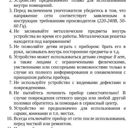
Устройство предназначено только для использования
внутри помещений.
Перед включением уничтожителя убедитесь в том, что
напряжение сети соответствует заявленным в
инструкции требованиям производителя (
220-240В
,
50-
60 Гц
).
Не засовывайте металлические предметы внутрь
устройства во время его работы. Металлическая решетка
находится под напряжением!
Не позволяйте детям играть с прибором: брать его в
руки, засовывать внутрь посторонние предметы и т.д.
Устройство может использоваться детьми
старше 8 лет
,
а также лицами с ограниченными физическими,
умственными или сенсорными возможностями только в
случае их полного информирования и ознакомления с
принципом работы прибора.
Не используйте устройство с видимыми дефектами и
повреждениями.
Не пытайтесь починить прибор самостоятельно! В
случае повреждения сетевого шнура или любой другой
поломки обратитесь за помощью в сервисный центр.
Устройство не предназначено для использования
в
сараях
,
конюшнях
и т.п. местах.
Всегда отключайте прибор от сети после использования,
перед чисткой или ремонтом.