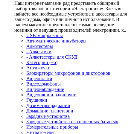
Наш интернет-магазин рад представить обширный
выбор товаров в категории «Электроника». Здесь вы
найдёте все необходимые устройства и аксессуары для
вашего дома, офиса или личного использования. В
нашем магазине представлены самые последние
новинки от ведущих производителей электроники, к..
USB-микроскопы
Автоматические инкубаторы
Алкотестеры
- Алкозамки
- Алкотестеры для СКУД
Категории (+6)
Антижучки
Блокираторы микрофонов и диктофонов
Видеоглазки
Видеодомофоны
Видеонаблюдение
Видеоняни и радионяни
Глушилки
Дозиметры радиации
Домашние планетарии
Зарядные устройства
Зарядные устройства на солнечных батареях
Измерительные приборы
Нитратомеры