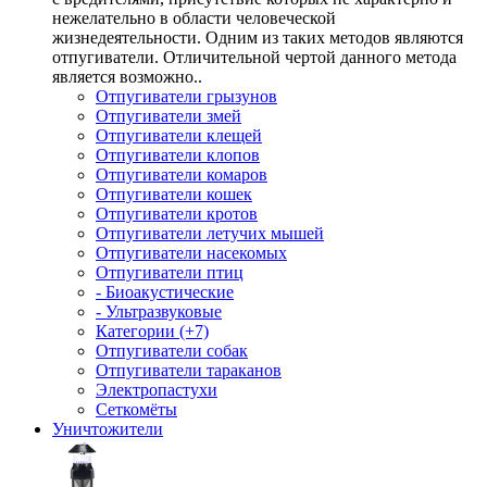
нежелательно в области человеческой
жизнедеятельности. Одним из таких методов являются
отпугиватели. Отличительной чертой данного метода
является возможно..
Отпугиватели грызунов
Отпугиватели змей
Отпугиватели клещей
Отпугиватели клопов
Отпугиватели комаров
Отпугиватели кошек
Отпугиватели кротов
Отпугиватели летучих мышей
Отпугиватели насекомых
Отпугиватели птиц
- Биоакустические
- Ультразвуковые
Категории (+7)
Отпугиватели собак
Отпугиватели тараканов
Электропастухи
Сеткомёты
Уничтожители