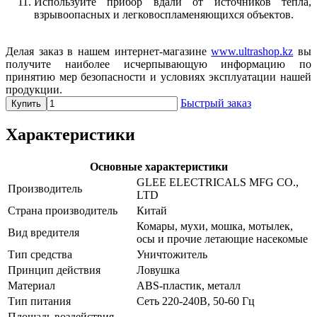
Используйте прибор вдали от источников тепла,
взрывоопасных и легковоспламеняющихся объектов.
Делая заказ в нашем интернет-магазине
www.ultrashop.kz
вы
получите наиболее исчерпывающую информацию по
принятию мер безопасности и условиях эксплуатации нашей
продукции.
Быстрый заказ
Купить
Характеристики
Основные характеристики
GLEE ELECTRICALS MFG CO.,
Производитель
LTD
Страна производитель
Китай
Комары, мухи, мошка, мотылек,
Вид вредителя
осы и прочие летающие насекомые
Тип средства
Уничтожитель
Принцип действия
Ловушка
Материал
ABS-пластик, металл
Тип питания
Сеть 220-240В, 50-60 Гц
Площадь воздействия