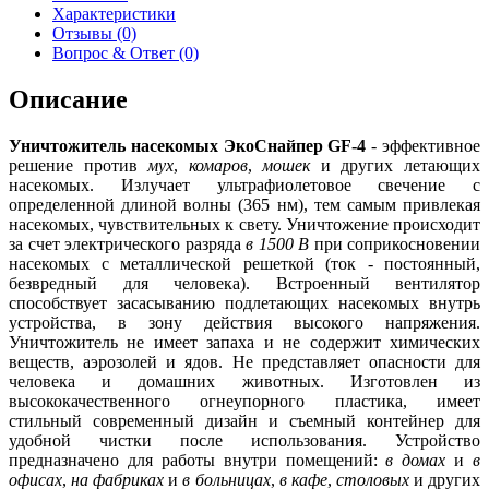
Характеристики
Отзывы (0)
Вопрос & Ответ (0)
Описание
Уничтожитель насекомых ЭкоСнайпер GF-4
- эффективное
решение против
мух
,
комаров
,
мошек
и других летающих
насекомых. Излучает ультрафиолетовое свечение с
определенной длиной волны (365 нм), тем самым привлекая
насекомых, чувствительных к свету. Уничтожение происходит
за счет электрического разряда
в 1500 В
при соприкосновении
насекомых с металлической решеткой (ток - постоянный,
безвредный для человека). Встроенный вентилятор
способствует засасыванию подлетающих насекомых внутрь
устройства, в зону действия высокого напряжения.
Уничтожитель не имеет запаха и не содержит химических
веществ, аэрозолей и ядов. Не представляет опасности для
человека и домашних животных. Изготовлен из
высококачественного огнеупорного пластика, имеет
стильный современный дизайн и съемный контейнер для
удобной чистки после использования. Устройство
предназначено для работы внутри помещений:
в домах
и
в
офисах
,
на фабриках
и
в больницах
,
в кафе
,
столовых
и других