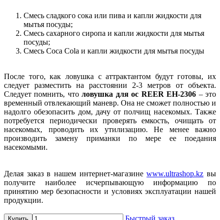
Смесь сладкого сока или пива и капли жидкости для
мытья посуды;
Смесь сахарного сиропа и капли жидкости для мытья
посуды;
Смесь Coca Cola и капли жидкости для мытья посуды
После того, как ловушка с аттрактантом будут готовы, их
следует разместить на расстоянии 2-3 метров от объекта.
Следует помнить, что
ловушка для ос REER EH-2306
– это
временный отвлекающий маневр. Она не сможет полностью и
надолго обезопасить дом, дачу от полчищ насекомых. Также
потребуется периодически проверять емкость, очищать от
насекомых, проводить их утилизацию. Не менее важно
производить замену приманки по мере ее поедания
насекомыми.
Делая заказ в нашем интернет-магазине
www.ultrashop.kz
вы
получите наиболее исчерпывающую информацию по
принятию мер безопасности и условиях эксплуатации нашей
продукции.
Быстрый заказ
Купить