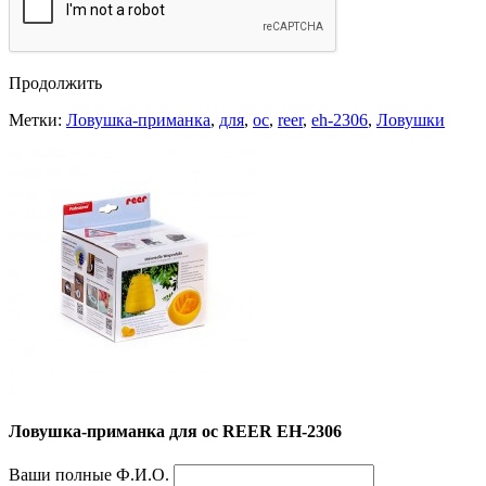
Продолжить
Метки:
Ловушка-приманка
,
для
,
ос
,
reer
,
eh-2306
,
Ловушки
Ловушка-приманка для ос REER EH-2306
Ваши полные Ф.И.О.