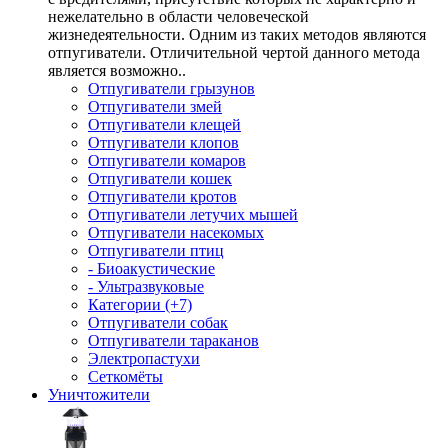
нежелательно в области человеческой
жизнедеятельности. Одним из таких методов являются
отпугиватели. Отличительной чертой данного метода
является возможно..
Отпугиватели грызунов
Отпугиватели змей
Отпугиватели клещей
Отпугиватели клопов
Отпугиватели комаров
Отпугиватели кошек
Отпугиватели кротов
Отпугиватели летучих мышей
Отпугиватели насекомых
Отпугиватели птиц
- Биоакустические
- Ультразвуковые
Категории (+7)
Отпугиватели собак
Отпугиватели тараканов
Электропастухи
Сеткомёты
Уничтожители