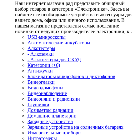
Наш интернет-магазин рад представить обширный
выбор товаров в категории «Электроника». Здесь вы
найдёте все необходимые устройства и аксессуары для
вашего дома, офиса или личного использования. В
нашем магазине представлены самые последние
новинки от ведущих производителей электроники, к..
USB-микроскопы
Автоматические инкубаторы
Алкотестеры
- Алкозамки
- Алкотестеры для СКУД
Категории (+6)
Антижучки
Блокираторы микрофонов и диктофонов
Видеоглазки
Видеодомофоны
Видеонаблюдение
Видеоняни и радионяни
Глушилки
Дозиметры радиации
Домашние планетарии
Зарядные устройства
Зарядные устройства на солнечных батареях
Измерительные приборы
Нитратомеры