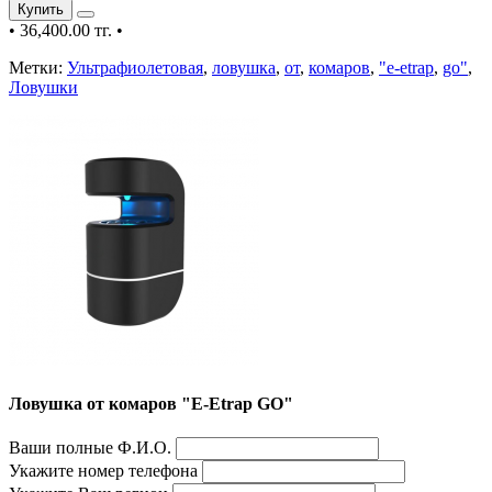
Купить
•
36,400.00 тг.
•
Метки:
Ультрафиолетовая
,
ловушка
,
от
,
комаров
,
"e-etrap
,
go"
,
Ловушки
Ловушка от комаров "E-Etrap GO"
Ваши полные Ф.И.О.
Укажите номер телефона