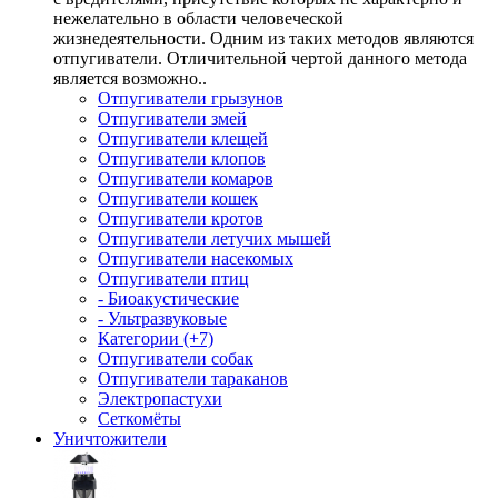
нежелательно в области человеческой
жизнедеятельности. Одним из таких методов являются
отпугиватели. Отличительной чертой данного метода
является возможно..
Отпугиватели грызунов
Отпугиватели змей
Отпугиватели клещей
Отпугиватели клопов
Отпугиватели комаров
Отпугиватели кошек
Отпугиватели кротов
Отпугиватели летучих мышей
Отпугиватели насекомых
Отпугиватели птиц
- Биоакустические
- Ультразвуковые
Категории (+7)
Отпугиватели собак
Отпугиватели тараканов
Электропастухи
Сеткомёты
Уничтожители