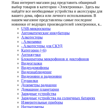
Наш интернет-магазин рад представить обширный
выбор товаров в категории «Электроника». Здесь вы
найдёте все необходимые устройства и аксессуары для
вашего дома, офиса или личного использования. В
нашем магазине представлены самые последние
новинки от ведущих производителей электроники, к..
USB-микроскопы
Автоматические инкубаторы
Алкотестеры
- Алкозамки
- Алкотестеры для СКУД
Категории (+6)
Антижучки
Блокираторы микрофонов и диктофонов
Видеоглазки
Видеодомофоны
Видеонаблюдение
Видеоняни и радионяни
Глушилки
Дозиметры радиации
Домашние планетарии
Зарядные устройства
Зарядные устройства на солнечных батареях
Измерительные приборы
Нитратомеры