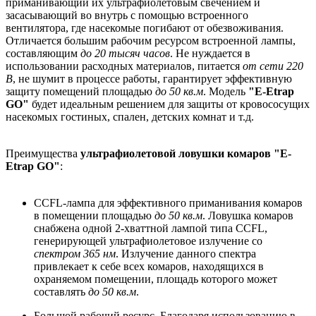
приманивающий их ультрафиолетовым свечением и
засасывающий во внутрь с помощью встроенного
вентилятора, где насекомые погибают от обезвоживания.
Отличается большим рабочим ресурсом встроенной лампы,
составляющим
до 20 тысяч часов
. Не нуждается в
использовании расходных материалов, питается
от сети 220
В
, не шумит в процессе работы, гарантирует эффективную
защиту помещений площадью
до 50 кв.м
. Модель
"E-Еtrap
GO"
будет идеальным решением для защиты от кровососущих
насекомых гостиных, спален, детских комнат и т.д.
Преимущества
ультрафиолетовой ловушки комаров "E-
Еtrap GO"
:
CCFL-лампа для эффективного приманивания комаров
в помещении площадью
до 50 кв.м
. Ловушка комаров
снабжена одной 2-хваттной лампой типа CCFL,
генерирующей ультрафиолетовое излучение со
спектром 365 нм
. Излучение данного спектра
привлекает к себе всех комаров, находящихся в
охраняемом помещении, площадь которого может
составлять
до 50 кв.м
.
Большой рабочий ресурс. Благодаря использованию в