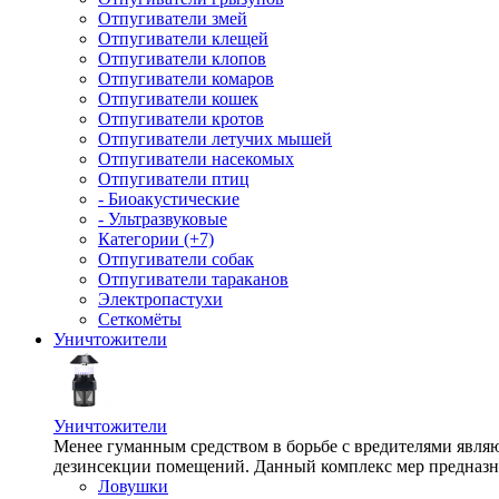
Отпугиватели змей
Отпугиватели клещей
Отпугиватели клопов
Отпугиватели комаров
Отпугиватели кошек
Отпугиватели кротов
Отпугиватели летучих мышей
Отпугиватели насекомых
Отпугиватели птиц
- Биоакустические
- Ультразвуковые
Категории (+7)
Отпугиватели собак
Отпугиватели тараканов
Электропастухи
Сеткомёты
Уничтожители
Уничтожители
Менее гуманным средством в борьбе с вредителями являю
дезинсекции помещений. Данный комплекс мер предназна
Ловушки