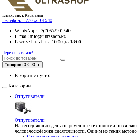
Казахстан, г. Караганда
Телефон:
+77052101540
WhatsApp: +7(705)2101540
E-mail: info@ultrashop.kz
Режим: Пн.-Пт. с 10:00 до 18:00
Перезвоните мне!
Товаров:
0
0.00 тг.
В корзине пусто!
Категории
Отпугиватели
Отпугиватели
На сегодняшний день современные технологии позволяют 
человеческой жизнедеятельности. Одним из таких методо
Отпугиватели грызунов