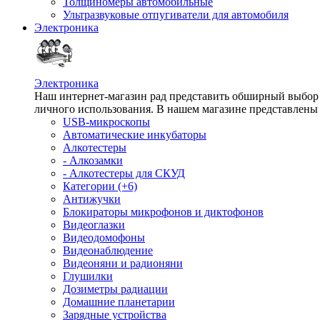
Толщиномеры автомобильные
Ультразвуковые отпугиватели для автомобиля
Электроника
Электроника
Наш интернет-магазин рад представить обширный выбор т
личного использования. В нашем магазине представлены 
USB-микроскопы
Автоматические инкубаторы
Алкотестеры
- Алкозамки
- Алкотестеры для СКУД
Категории (+6)
Антижучки
Блокираторы микрофонов и диктофонов
Видеоглазки
Видеодомофоны
Видеонаблюдение
Видеоняни и радионяни
Глушилки
Дозиметры радиации
Домашние планетарии
Зарядные устройства