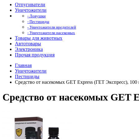
Отпугиватели
Уничтожители
- Ловушки
- Пестициды
- Уничтожители вредителей
- Уничтожители насекомых
Товары для животных
Автотовары
Электроника
Прочая продукция
Главная
Уничтожители
Пестициды
Средство от насекомых GET Express (ГЕТ Экспресс), 100
Средство от насекомых GET Ex