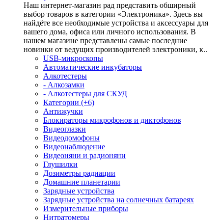
Наш интернет-магазин рад представить обширный
выбор товаров в категории «Электроника». Здесь вы
найдёте все необходимые устройства и аксессуары для
вашего дома, офиса или личного использования. В
нашем магазине представлены самые последние
новинки от ведущих производителей электроники, к..
USB-микроскопы
Автоматические инкубаторы
Алкотестеры
- Алкозамки
- Алкотестеры для СКУД
Категории (+6)
Антижучки
Блокираторы микрофонов и диктофонов
Видеоглазки
Видеодомофоны
Видеонаблюдение
Видеоняни и радионяни
Глушилки
Дозиметры радиации
Домашние планетарии
Зарядные устройства
Зарядные устройства на солнечных батареях
Измерительные приборы
Нитратомеры