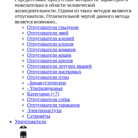
нежелательно в области человеческой
жизнедеятельности. Одним из таких методов являются
отпугиватели. Отличительной чертой данного метода
является возможно..
Отпугиватели грызунов
Отпугиватели змей
Отпугиватели клещей
Отпугиватели клопов
Отпугиватели комаров
Отпугиватели кошек
Отпугиватели кротов
Отпугиватели летучих мышей
Отпугиватели насекомых
Отпугиватели птиц
- Биоакустические
- Ультразвуковые
Категории (+7)
Отпугиватели собак
Отпугиватели тараканов
Электропастухи
Сеткомёты
Уничтожители