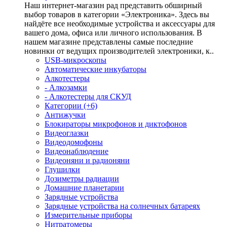
Наш интернет-магазин рад представить обширный
выбор товаров в категории «Электроника». Здесь вы
найдёте все необходимые устройства и аксессуары для
вашего дома, офиса или личного использования. В
нашем магазине представлены самые последние
новинки от ведущих производителей электроники, к..
USB-микроскопы
Автоматические инкубаторы
Алкотестеры
- Алкозамки
- Алкотестеры для СКУД
Категории (+6)
Антижучки
Блокираторы микрофонов и диктофонов
Видеоглазки
Видеодомофоны
Видеонаблюдение
Видеоняни и радионяни
Глушилки
Дозиметры радиации
Домашние планетарии
Зарядные устройства
Зарядные устройства на солнечных батареях
Измерительные приборы
Нитратомеры