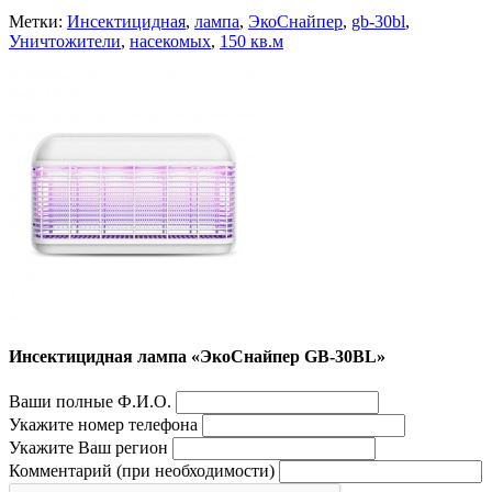
Метки:
Инсектицидная
,
лампа
,
ЭкоСнайпер
,
gb-30bl
,
Уничтожители
,
насекомых
,
150 кв.м
Инсектицидная лампа «ЭкоСнайпер GB-30BL»
Ваши полные Ф.И.О.
Укажите номер телефона
Укажите Ваш регион
Комментарий (при необходимости)