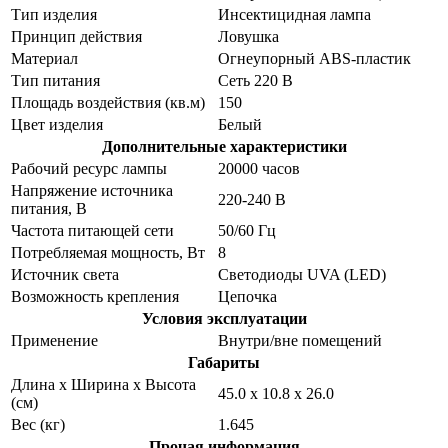
Тип изделия
Инсектицидная лампа
Принцип действия
Ловушка
Материал
Огнеупорный ABS-пластик
Тип питания
Сеть 220 В
Площадь воздействия (кв.м)
150
Цвет изделия
Белый
Дополнительные характеристики
Рабочий ресурс лампы
20000 часов
Напряжение источника
220-240 В
питания, В
Частота питающей сети
50/60 Гц
Потребляемая мощность, Вт
8
Источник света
Светодиоды UVA (LED)
Возможность крепления
Цепочка
Условия эксплуатации
Применение
Внутри/вне помещений
Габариты
Длина х Ширина х Высота
45.0 x 10.8 x 26.0
(см)
Вес (кг)
1.645
Прочая информация