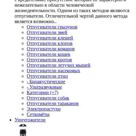
нежелательно в области человеческой
жизнедеятельности. Одним из таких методов являются
отпугиватели. Отличительной чертой данного метода
является возможно..
Отпугиватели грызунов
Отпугиватели змей
Отпугиватели клещей
Отпугиватели клопов
Отпугиватели комаров
Отпугиватели кошек
Отпугиватели кротов
Отпугиватели летучих мышей
Отпугиватели насекомых
Отпугиватели птиц
- Биоакустические
- Ультразвуковые
Категории (+7)
Отпугиватели собак
Отпугиватели тараканов
Электропастухи
Сеткомёты
Уничтожители