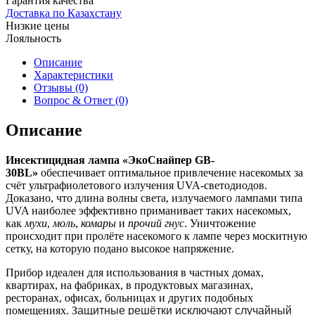
Гарантия качества
Доставка по Казахстану
Низкие цены
Лояльность
Описание
Характеристики
Отзывы (0)
Вопрос & Ответ (0)
Описание
Инсектицидная лампа «ЭкоСнайпер GB-
30BL»
обеспечивает оптимальное привлечение насекомых за
счёт ультрафиолетового излучения UVA-светодиодов.
Доказано, что длина волны света, излучаемого лампами типа
UVA наиболее эффективно приманивает таких насекомых,
как
мухи
,
моль
,
комары
и
прочий гнус
. Уничтожение
происходит при пролёте насекомого к лампе через москитную
сетку, на которую подано высокое напряжение.
Прибор идеален для использования в частных домах,
квартирах, на фабриках, в продуктовых магазинах,
ресторанах, офисах, больницах и других подобных
помещениях. З
ащитные решётки исключают случайный