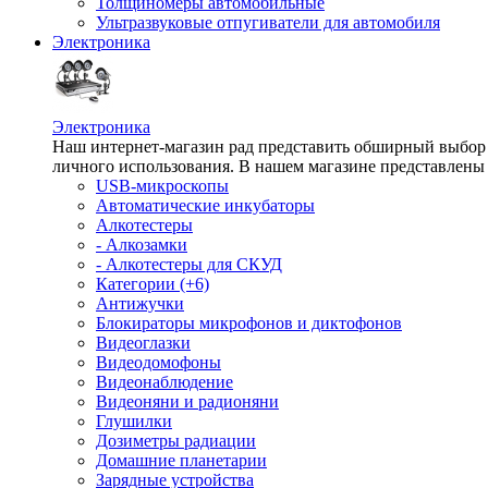
Толщиномеры автомобильные
Ультразвуковые отпугиватели для автомобиля
Электроника
Электроника
Наш интернет-магазин рад представить обширный выбор т
личного использования. В нашем магазине представлены 
USB-микроскопы
Автоматические инкубаторы
Алкотестеры
- Алкозамки
- Алкотестеры для СКУД
Категории (+6)
Антижучки
Блокираторы микрофонов и диктофонов
Видеоглазки
Видеодомофоны
Видеонаблюдение
Видеоняни и радионяни
Глушилки
Дозиметры радиации
Домашние планетарии
Зарядные устройства