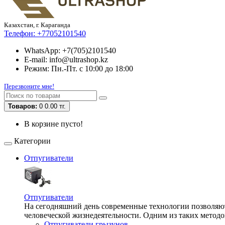
Казахстан, г. Караганда
Телефон:
+77052101540
WhatsApp: +7(705)2101540
E-mail: info@ultrashop.kz
Режим: Пн.-Пт. с 10:00 до 18:00
Перезвоните мне!
Товаров:
0
0.00 тг.
В корзине пусто!
Категории
Отпугиватели
Отпугиватели
На сегодняшний день современные технологии позволяют 
человеческой жизнедеятельности. Одним из таких методо
Отпугиватели грызунов