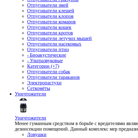
Отпугиватели змей
Отпугиватели клещей
Отпугиватели клопов
Отпугиватели комаров
Отпугиватели кошек
Отпугиватели кротов
Отпугиватели летучих мышей
Отпугиватели насекомых
Отпугиватели птиц
- Биоакустические
- Ультразвуковые
Категории (+7)
Отпугиватели собак
Отпугиватели тараканов
Электропастухи
Сеткомёты
Уничтожители
Уничтожители
Менее гуманным средством в борьбе с вредителями являю
дезинсекции помещений. Данный комплекс мер предназна
Ловушки