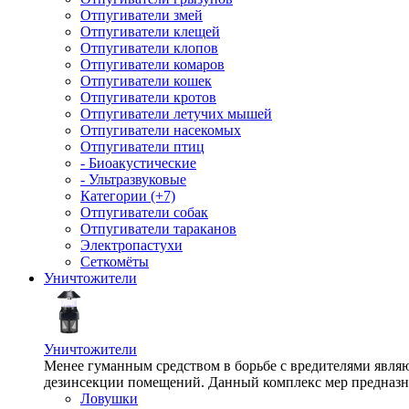
Отпугиватели змей
Отпугиватели клещей
Отпугиватели клопов
Отпугиватели комаров
Отпугиватели кошек
Отпугиватели кротов
Отпугиватели летучих мышей
Отпугиватели насекомых
Отпугиватели птиц
- Биоакустические
- Ультразвуковые
Категории (+7)
Отпугиватели собак
Отпугиватели тараканов
Электропастухи
Сеткомёты
Уничтожители
Уничтожители
Менее гуманным средством в борьбе с вредителями являю
дезинсекции помещений. Данный комплекс мер предназна
Ловушки