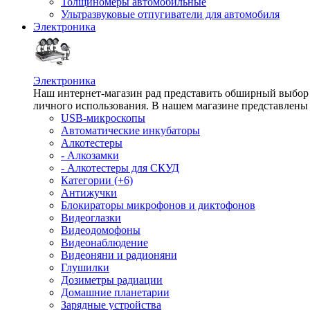
Толщиномеры автомобильные
Ультразвуковые отпугиватели для автомобиля
Электроника
Электроника
Наш интернет-магазин рад представить обширный выбор т
личного использования. В нашем магазине представлены 
USB-микроскопы
Автоматические инкубаторы
Алкотестеры
- Алкозамки
- Алкотестеры для СКУД
Категории (+6)
Антижучки
Блокираторы микрофонов и диктофонов
Видеоглазки
Видеодомофоны
Видеонаблюдение
Видеоняни и радионяни
Глушилки
Дозиметры радиации
Домашние планетарии
Зарядные устройства