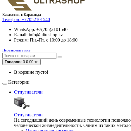
Казахстан, г. Караганда
Телефон:
+77052101540
WhatsApp: +7(705)2101540
E-mail: info@ultrashop.kz
Режим: Пн.-Пт. с 10:00 до 18:00
Перезвоните мне!
Товаров:
0
0.00 тг.
В корзине пусто!
Категории
Отпугиватели
Отпугиватели
На сегодняшний день современные технологии позволяют 
человеческой жизнедеятельности. Одним из таких методо
Отпугиватели грызунов