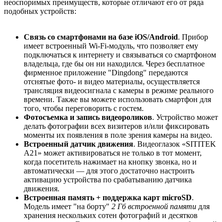
неоспоримых преимуществ, которые отличают его от ряда
подобных устройств:
Cвязь со смартфонами на базе iOS/Android
. Прибор
имеет встроенный Wi-Fi-модуль, что позволяет ему
подключаться к интернету и связываться со смартфоном
владельца, где бы он ни находился. Через бесплатное
фирменное приложение "Dingdong" передаются
отснятые фото- и видео материалы, осуществляется
трансляция видеосигнала с камеры в режиме реального
времени. Также вы можете использовать смартфон для
того, чтобы переговорить с гостем.
Фотосъемка и запись видеороликов
. Устройство может
делать фотографии всех визитеров и/или фиксировать
моменты их появления в поле зрения камеры на видео.
Встроенный датчик движения
. Видеоглазок «SITITEK
А21» может активироваться не только в тот момент,
когда посетитель нажимает на кнопку звонка, но и
автоматически — для этого достаточно настроить
активацию устройства по срабатыванию датчика
движения.
Встроенная память + поддержка карт microSD
.
Модель имеет "на борту"
2 Гб встроенной памяти
для
хранения нескольких сотен фотографий и десятков