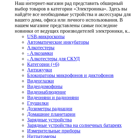
Наш интернет-магазин рад представить обширный
выбор товаров в категории «Электроника». Здесь вы
найдёте все необходимые устройства и аксессуары для
вашего дома, офиса или личного использования. В
нашем магазине представлены самые последние
новинки от ведущих производителей электроники, к..
USB-микроскопы
Автоматические инкубаторы
Алкотестеры
- Алкозамки
- Алкотестеры для СКУД
Категории (+6)
Антижучки
Блокираторы микрофонов и диктофонов
Видеоглазки
Видеодомофоны
Видеонаблюдение
Видеоняни и радионяни
Глушилки
Дозиметры радиации
Домашние планетарии
Зарядные устройства
Зарядные устройства на солнечных батареях
Измерительные приборы
Нитратомеры