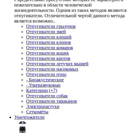
нежелательно в области человеческой
жизнедеятельности. Одним из таких методов являются
отпугиватели. Отличительной чертой данного метода
является возможно..
Отпугиватели грызунов
Отпугиватели змей
Отпугиватели клещей
Отпугиватели клопов
Отпугиватели комаров
Отпугиватели кошек
Отпугиватели кротов
Отпугиватели летучих мышей
Отпугиватели насекомых
Отпугиватели птиц
- Биоакустические
- Ультразвуковые
Категории (+7)
Отпугиватели собак
Отпугиватели тараканов
Электропастухи
Сеткомёты
Уничтожители