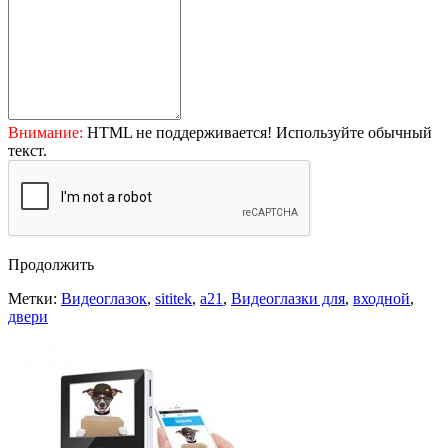
Внимание:
HTML не поддерживается! Используйте обычный
текст.
Продолжить
Метки:
Видеоглазок
,
sititek
,
a21
,
Видеоглазки для
,
входной
,
двери