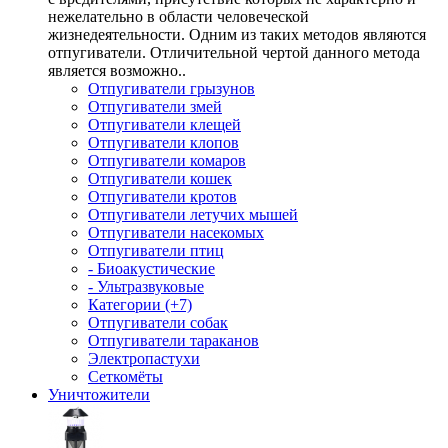
нежелательно в области человеческой
жизнедеятельности. Одним из таких методов являются
отпугиватели. Отличительной чертой данного метода
является возможно..
Отпугиватели грызунов
Отпугиватели змей
Отпугиватели клещей
Отпугиватели клопов
Отпугиватели комаров
Отпугиватели кошек
Отпугиватели кротов
Отпугиватели летучих мышей
Отпугиватели насекомых
Отпугиватели птиц
- Биоакустические
- Ультразвуковые
Категории (+7)
Отпугиватели собак
Отпугиватели тараканов
Электропастухи
Сеткомёты
Уничтожители