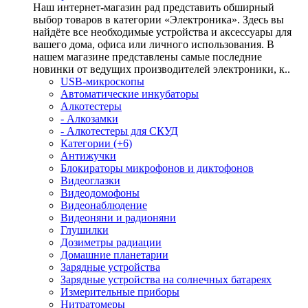
Наш интернет-магазин рад представить обширный
выбор товаров в категории «Электроника». Здесь вы
найдёте все необходимые устройства и аксессуары для
вашего дома, офиса или личного использования. В
нашем магазине представлены самые последние
новинки от ведущих производителей электроники, к..
USB-микроскопы
Автоматические инкубаторы
Алкотестеры
- Алкозамки
- Алкотестеры для СКУД
Категории (+6)
Антижучки
Блокираторы микрофонов и диктофонов
Видеоглазки
Видеодомофоны
Видеонаблюдение
Видеоняни и радионяни
Глушилки
Дозиметры радиации
Домашние планетарии
Зарядные устройства
Зарядные устройства на солнечных батареях
Измерительные приборы
Нитратомеры