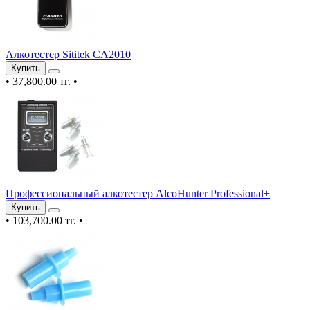
Алкотестер Sititek CA2010
Купить
•
37,800.00 тг.
•
Профессиональный алкотестер AlcoHunter Professional+
Купить
•
103,700.00 тг.
•