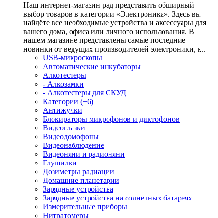
Наш интернет-магазин рад представить обширный
выбор товаров в категории «Электроника». Здесь вы
найдёте все необходимые устройства и аксессуары для
вашего дома, офиса или личного использования. В
нашем магазине представлены самые последние
новинки от ведущих производителей электроники, к..
USB-микроскопы
Автоматические инкубаторы
Алкотестеры
- Алкозамки
- Алкотестеры для СКУД
Категории (+6)
Антижучки
Блокираторы микрофонов и диктофонов
Видеоглазки
Видеодомофоны
Видеонаблюдение
Видеоняни и радионяни
Глушилки
Дозиметры радиации
Домашние планетарии
Зарядные устройства
Зарядные устройства на солнечных батареях
Измерительные приборы
Нитратомеры