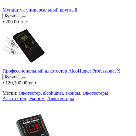
Мундштук универсальный круглый
Купить
•
200.00 тг.
•
Профессиональный алкотестер AlcoHunter Professional X
Купить
•
120,200.00 тг.
•
Метки:
алкотестер
,
alcohunter
,
эконом
,
алкотестеры
Алкотестер
,
Эконом
,
Алкотестеры