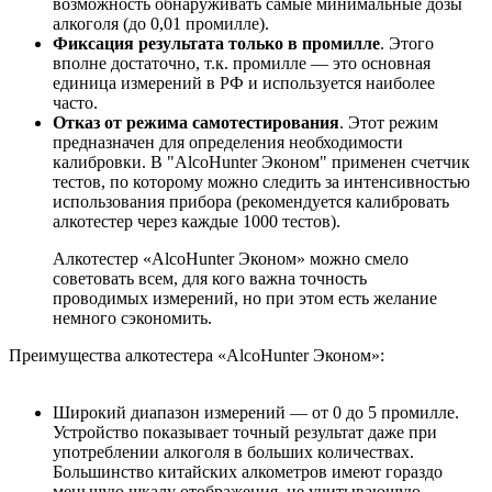
возможность обнаруживать самые минимальные дозы
алкоголя (до 0,01 промилле).
Фиксация результата только в промилле
. Этого
вполне достаточно, т.к. промилле — это основная
единица измерений в РФ и используется наиболее
часто.
Отказ от режима самотестирования
. Этот режим
предназначен для определения необходимости
калибровки. В "AlcoHunter Эконом" применен счетчик
тестов, по которому можно следить за интенсивностью
использования прибора (рекомендуется калибровать
алкотестер через каждые 1000 тестов).
Алкотестер «AlcoHunter Эконом» можно смело
советовать всем, для кого важна точность
проводимых измерений, но при этом есть желание
немного сэкономить.
Преимущества алкотестера «AlcoHunter Эконом»:
Широкий диапазон измерений — от 0 до 5 промилле.
Устройство показывает точный результат даже при
употреблении алкоголя в больших количествах.
Большинство китайских алкометров имеют гораздо
меньшую шкалу отображения, не учитывающую