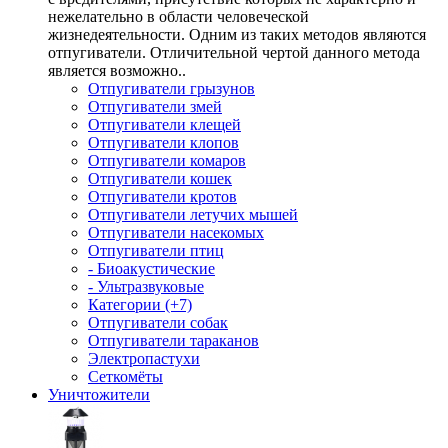
нежелательно в области человеческой
жизнедеятельности. Одним из таких методов являются
отпугиватели. Отличительной чертой данного метода
является возможно..
Отпугиватели грызунов
Отпугиватели змей
Отпугиватели клещей
Отпугиватели клопов
Отпугиватели комаров
Отпугиватели кошек
Отпугиватели кротов
Отпугиватели летучих мышей
Отпугиватели насекомых
Отпугиватели птиц
- Биоакустические
- Ультразвуковые
Категории (+7)
Отпугиватели собак
Отпугиватели тараканов
Электропастухи
Сеткомёты
Уничтожители