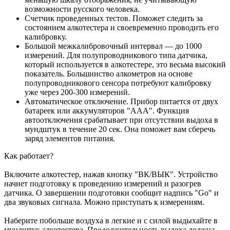
возможности русского человека.
Счетчик проведенных тестов. Поможет следить за
состоянием алкотестера и своевременно проводить его
калибровку.
Большой межкалибровочный интервал — до 1000
измерений. Для полупроводникового типа датчика,
который используется в алкотестере, это весьма высокий
показатель. Большинство алкометров на основе
полупроводникового сенсора потребуют калибровку
уже через 200-300 измерений.
Автоматическое отключение. Прибор питается от двух
батареек или аккумуляторов "ААА". Функция
автоотключения срабатывает при отсутствии выдоха в
мундштук в течение 20 сек. Она поможет вам сберечь
заряд элементов питания.
Как работает?
Включите алкотестер, нажав кнопку "ВК/ВЫК". Устройство
начнет подготовку к проведению измерений и разогрев
датчика. О завершении подготовки сообщит надпись "Go" и
два звуковых сигнала. Можно приступать к измерениям.
Наберите побольше воздуха в легкие и с силой выдыхайте в
мундштук алкотестера. Продолжительность выдоха должна