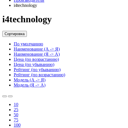
Производители
i4technology
i4technology
Сортировка
По умолчанию
Наименование (А -> Я)
Наименование (Я -> А)
Цена (по возрастанию)
Цена (по убыванию)
Рейтинг (по убыванию)
Рейтинг (по возрастанию)
Модель (А -> Я)
Модель (Я -> А)
10
25
50
75
100