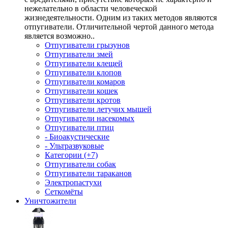
нежелательно в области человеческой
жизнедеятельности. Одним из таких методов являются
отпугиватели. Отличительной чертой данного метода
является возможно..
Отпугиватели грызунов
Отпугиватели змей
Отпугиватели клещей
Отпугиватели клопов
Отпугиватели комаров
Отпугиватели кошек
Отпугиватели кротов
Отпугиватели летучих мышей
Отпугиватели насекомых
Отпугиватели птиц
- Биоакустические
- Ультразвуковые
Категории (+7)
Отпугиватели собак
Отпугиватели тараканов
Электропастухи
Сеткомёты
Уничтожители