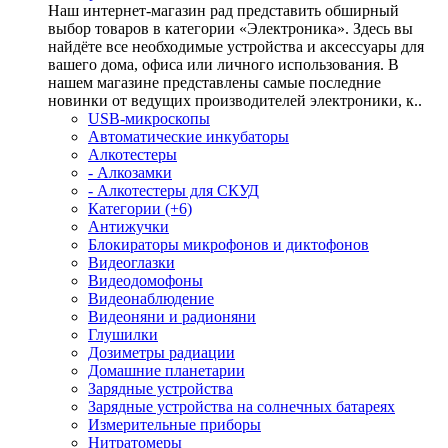
Наш интернет-магазин рад представить обширный
выбор товаров в категории «Электроника». Здесь вы
найдёте все необходимые устройства и аксессуары для
вашего дома, офиса или личного использования. В
нашем магазине представлены самые последние
новинки от ведущих производителей электроники, к..
USB-микроскопы
Автоматические инкубаторы
Алкотестеры
- Алкозамки
- Алкотестеры для СКУД
Категории (+6)
Антижучки
Блокираторы микрофонов и диктофонов
Видеоглазки
Видеодомофоны
Видеонаблюдение
Видеоняни и радионяни
Глушилки
Дозиметры радиации
Домашние планетарии
Зарядные устройства
Зарядные устройства на солнечных батареях
Измерительные приборы
Нитратомеры