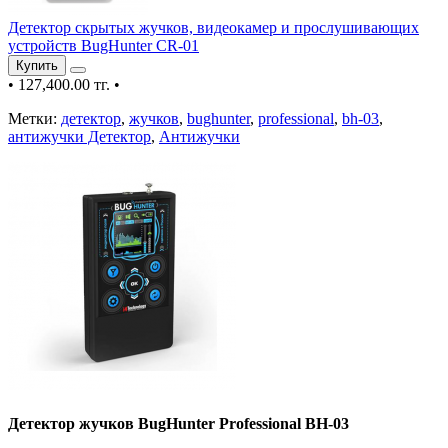
Детектор скрытых жучков, видеокамер и прослушивающих
устройств BugHunter CR-01
Купить
•
127,400.00 тг.
•
Метки:
детектор
,
жучков
,
bughunter
,
professional
,
bh-03
,
антижучки Детектор
,
Антижучки
Детектор жучков BugHunter Professional BH-03