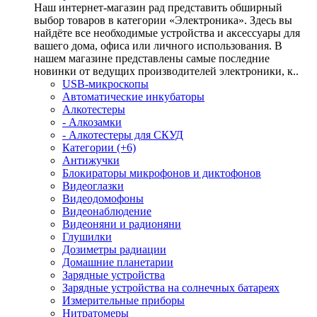
Наш интернет-магазин рад представить обширный
выбор товаров в категории «Электроника». Здесь вы
найдёте все необходимые устройства и аксессуары для
вашего дома, офиса или личного использования. В
нашем магазине представлены самые последние
новинки от ведущих производителей электроники, к..
USB-микроскопы
Автоматические инкубаторы
Алкотестеры
- Алкозамки
- Алкотестеры для СКУД
Категории (+6)
Антижучки
Блокираторы микрофонов и диктофонов
Видеоглазки
Видеодомофоны
Видеонаблюдение
Видеоняни и радионяни
Глушилки
Дозиметры радиации
Домашние планетарии
Зарядные устройства
Зарядные устройства на солнечных батареях
Измерительные приборы
Нитратомеры