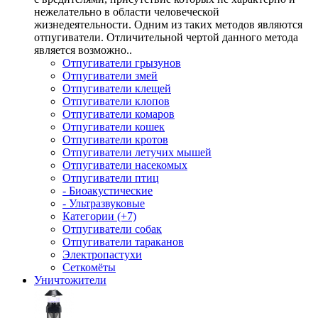
нежелательно в области человеческой
жизнедеятельности. Одним из таких методов являются
отпугиватели. Отличительной чертой данного метода
является возможно..
Отпугиватели грызунов
Отпугиватели змей
Отпугиватели клещей
Отпугиватели клопов
Отпугиватели комаров
Отпугиватели кошек
Отпугиватели кротов
Отпугиватели летучих мышей
Отпугиватели насекомых
Отпугиватели птиц
- Биоакустические
- Ультразвуковые
Категории (+7)
Отпугиватели собак
Отпугиватели тараканов
Электропастухи
Сеткомёты
Уничтожители