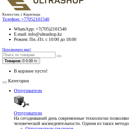
Казахстан, г. Караганда
Телефон:
+77052101540
WhatsApp: +7(705)2101540
E-mail: info@ultrashop.kz
Режим: Пн.-Пт. с 10:00 до 18:00
Перезвоните мне!
Товаров:
0
0.00 тг.
В корзине пусто!
Категории
Отпугиватели
Отпугиватели
На сегодняшний день современные технологии позволяют 
человеческой жизнедеятельности. Одним из таких методо
Отпугиватели грызунов