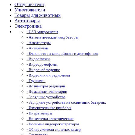
Отпугиватели
Уничтожители
Товары для животных
Автотовары
Электроника
- USB-микроскопы
- Автоматические инкубаторы
- Алкотестеры
- Антижучки
- Блокираторы микрофонов и диктофонов
- Видеоглазки
- Видеодомофоны
- Видеонаблюдение
- Видеоняни и радионяни
- Глушилки
- Дозиметры радиации
- Домашние планетарии
- Зарядные устройства
- Зарядные устройства на солнечных батареях
- Измерительные приборы
- Нитратомеры
- Ножеточки электрические
- Носимые видеорегистраторы
- Обнаружители скрытых камер
- Озонаторы