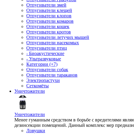
Отпугиватели змей
Отпугиватели клещей
Отпугиватели клопов
Отпугиватели комаров
Отпугиватели кошек
Отпугиватели кротов
Отпугиватели летучих мышей
Отпугиватели насекомых
Отпугиватели птиц
- Биоакустические
- Ультразвуковые
Категории (+7)
Отпугиватели собак
Отпугиватели тараканов
Электропастухи
Сеткомёты
Уничтожители
Уничтожители
Менее гуманным средством в борьбе с вредителями являю
дезинсекции помещений. Данный комплекс мер предназна
Ловушки