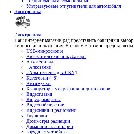
Толщиномеры автомобильные
Ультразвуковые отпугиватели для автомобиля
Электроника
Электроника
Наш интернет-магазин рад представить обширный выбор т
личного использования. В нашем магазине представлены 
USB-микроскопы
Автоматические инкубаторы
Алкотестеры
- Алкозамки
- Алкотестеры для СКУД
Категории (+6)
Антижучки
Блокираторы микрофонов и диктофонов
Видеоглазки
Видеодомофоны
Видеонаблюдение
Видеоняни и радионяни
Глушилки
Дозиметры радиации
Домашние планетарии
Зарядные устройства