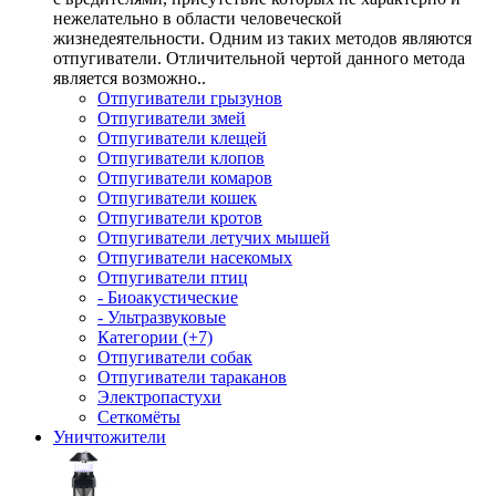
нежелательно в области человеческой
жизнедеятельности. Одним из таких методов являются
отпугиватели. Отличительной чертой данного метода
является возможно..
Отпугиватели грызунов
Отпугиватели змей
Отпугиватели клещей
Отпугиватели клопов
Отпугиватели комаров
Отпугиватели кошек
Отпугиватели кротов
Отпугиватели летучих мышей
Отпугиватели насекомых
Отпугиватели птиц
- Биоакустические
- Ультразвуковые
Категории (+7)
Отпугиватели собак
Отпугиватели тараканов
Электропастухи
Сеткомёты
Уничтожители