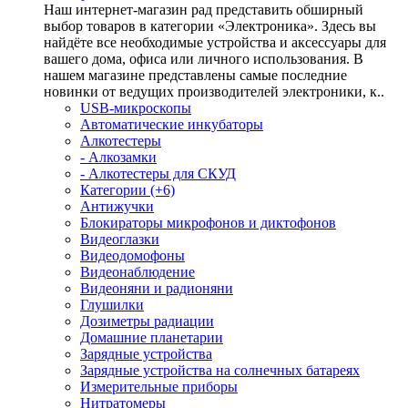
Наш интернет-магазин рад представить обширный
выбор товаров в категории «Электроника». Здесь вы
найдёте все необходимые устройства и аксессуары для
вашего дома, офиса или личного использования. В
нашем магазине представлены самые последние
новинки от ведущих производителей электроники, к..
USB-микроскопы
Автоматические инкубаторы
Алкотестеры
- Алкозамки
- Алкотестеры для СКУД
Категории (+6)
Антижучки
Блокираторы микрофонов и диктофонов
Видеоглазки
Видеодомофоны
Видеонаблюдение
Видеоняни и радионяни
Глушилки
Дозиметры радиации
Домашние планетарии
Зарядные устройства
Зарядные устройства на солнечных батареях
Измерительные приборы
Нитратомеры