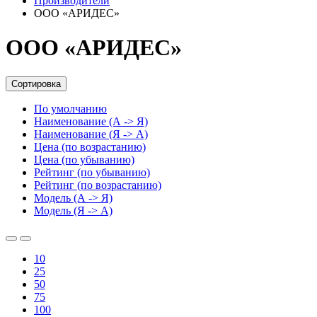
Производители
ООО «АРИДЕС»
ООО «АРИДЕС»
Сортировка
По умолчанию
Наименование (А -> Я)
Наименование (Я -> А)
Цена (по возрастанию)
Цена (по убыванию)
Рейтинг (по убыванию)
Рейтинг (по возрастанию)
Модель (А -> Я)
Модель (Я -> А)
10
25
50
75
100