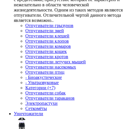
нежелательно в области человеческой
жизнедеятельности. Одним из таких методов являются
отпугиватели. Отличительной чертой данного метода
является возможно..
Отпугиватели грызунов
Отпугиватели змей
Отпугиватели клещей
Отпугиватели клопов
Отпугиватели комаров
Отпугиватели кошек
Отпугиватели кротов
Отпугиватели летучих мышей
Отпугиватели насекомых
Отпугиватели птиц
- Биоакустические
- Ультразвуковые
Категории (+7)
Отпугиватели собак
Отпугиватели тараканов
Электропастухи
Сеткомёты
Уничтожители