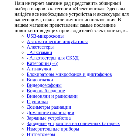
Наш интернет-магазин рад представить обширный
выбор товаров в категории «Электроника». Здесь вы
найдёте все необходимые устройства и аксессуары для
вашего дома, офиса или личного использования. В
нашем магазине представлены самые последние
новинки от ведущих производителей электроники, к..
USB-микроскопы
Автоматические инкубаторы
Алкотестеры
- Алкозамки
- Алкотестеры для СКУД
Категории (+6)
Антижучки
Блокираторы микрофонов и диктофонов
Видеоглазки
Видеодомофоны
Видеонаблюдение
Видеоняни и радионяни
Глушилки
Дозиметры радиации
Домашние планетарии
Зарядные устройства
Зарядные устройства на солнечных батареях
Измерительные приборы
Нитратомеры