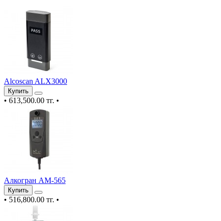
Alcoscan ALX3000
Купить
•
613,500.00 тг.
•
Алкогран АМ-565
Купить
•
516,800.00 тг.
•