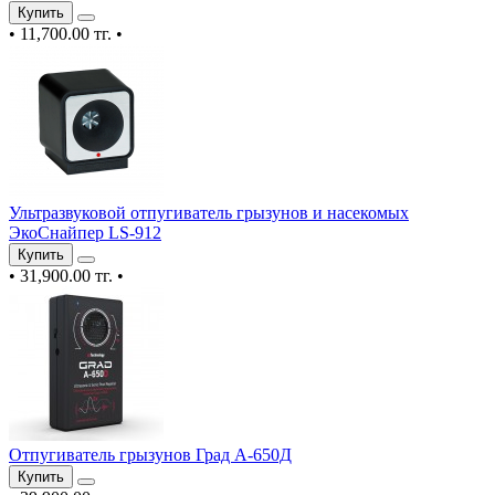
Купить
•
11,700.00 тг.
•
Ультразвуковой отпугиватель грызунов и насекомых
ЭкоСнайпер LS-912
Купить
•
31,900.00 тг.
•
Отпугиватель грызунов Град А-650Д
Купить