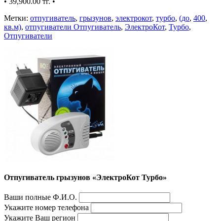
•
39,900.00 тг.
•
Метки:
отпугиватель
,
грызунов
,
электрокот
,
турбо
,
(до
,
400
,
кв.м)
,
отпугиватели Отпугиватель
,
ЭлектроКот
,
Турбо
,
Отпугиватели
Отпугиватель грызунов «ЭлектроКот Турбо»
Ваши полные Ф.И.О.
Укажите номер телефона
Укажите Ваш регион