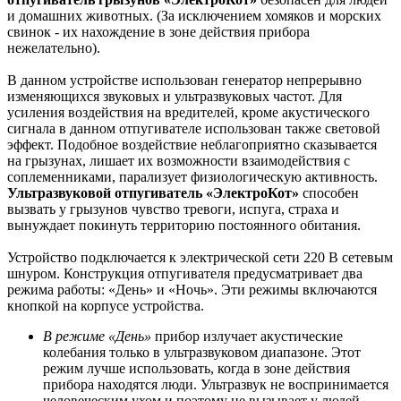
и домашних животных. (За исключением хомяков и морских
свинок - их нахождение в зоне действия прибора
нежелательно).
В данном устройстве использован генератор непрерывно
изменяющихся звуковых и ультразвуковых частот. Для
усиления воздействия на вредителей, кроме акустического
сигнала в данном отпугивателе использован также световой
эффект. Подобное воздействие неблагоприятно сказывается
на грызунах, лишает их возможности взаимодействия с
соплеменниками, парализует физиологическую активность.
Ультразвуковой отпугиватель «ЭлектроКот»
способен
вызвать у грызунов чувство тревоги, испуга, страха и
вынуждает покинуть территорию постоянного обитания.
Устройство подключается к электрической сети 220 В сетевым
шнуром. Конструкция отпугивателя предусматривает два
режима работы: «День» и «Ночь». Эти режимы включаются
кнопкой на корпусе устройства.
В режиме «День»
прибор излучает акустические
колебания только в ультразвуковом диапазоне. Этот
режим лучше использовать, когда в зоне действия
прибора находятся люди. Ультразвук не воспринимается
человеческим ухом и поэтому не вызывает у людей