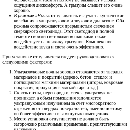
ощущения дискомфорта. А грызуны слышат его очень
хорошо.
В режиме «Ночь»
отпугиватель излучает акустические
колебания в ультразвуковом и звуковом диапазоне. Оба
режима сопровождаются прерывистым свечением
сверхяркого светодиода. Этот светодиод в полной
темноте своими световыми вспышками также
воздействует на психику грызунов. Комплексное
воздействие звука и света очень эффективно.
При установке отпугивателя следует руководствоваться
следующими факторами:
Ультразвуковые волны хорошо отражаются от твердых
материалов и покрытий (дерево, бетон, стекло) и
поглощаются мягкими материалами (шторы, ковровые
покрытия, продукция в мягкой таре и т.д.)
Сквозь стены, перегородки, стекла ультразвук не
проникает, а объем помещения заполняется
ультразвуковым излучением за счет многократного
отражения от твердых поверхностей, именно поэтому
он более эффективен в замкнутых помещениях.
Место установки отпугивателя не должно быть
загорожено различными предметами, препятствующими
излучению.