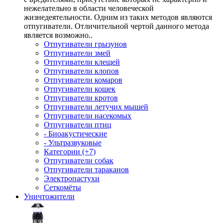
нежелательно в области человеческой
жизнедеятельности. Одним из таких методов являются
отпугиватели. Отличительной чертой данного метода
является возможно..
Отпугиватели грызунов
Отпугиватели змей
Отпугиватели клещей
Отпугиватели клопов
Отпугиватели комаров
Отпугиватели кошек
Отпугиватели кротов
Отпугиватели летучих мышей
Отпугиватели насекомых
Отпугиватели птиц
- Биоакустические
- Ультразвуковые
Категории (+7)
Отпугиватели собак
Отпугиватели тараканов
Электропастухи
Сеткомёты
Уничтожители