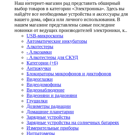
Наш интернет-магазин рад представить обширный
выбор товаров в категории «Электроника». Здесь вы
найдёте все необходимые устройства и аксессуары для
вашего дома, офиса или личного использования. В
нашем магазине представлены самые последние
новинки от ведущих производителей электроники, к..
USB-микроскопы
Автоматические инкубаторы
Алкотестеры
- Алкозамки
- Алкотестеры для СКУД
Категории (+6)
Антижучки
Блокираторы микрофонов и диктофонов
Видеоглазки
Видеодомофоны
Видеонаблюдение
Видеоняни и радионяни
Глушилки
Дозиметры радиации
Домашние планетарии
Зарядные устройства
Зарядные устройства на солнечных батареях
Измерительные приборы
Нитратомеры