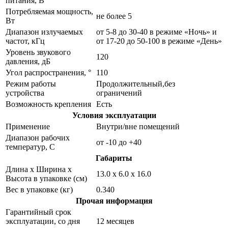
питания, В
Потребляемая мощность,
не более 5
Вт
Диапазон излучаемых
от 5-8 до 30-40 в режиме «Ночь» и
частот, кГц
от 17-20 до 50-100 в режиме «День»
Уровень звукового
120
давления, дБ
Угол распространения, °
110
Режим работы
Продолжительный,без
устройства
ограничений
Возможность крепления
Есть
Условия эксплуатации
Применение
Внутри/вне помещений
Диапазон рабочих
от -10 до +40
температур, С
Габариты
Длина х Ширина х
13.0 х 6.0 х 16.0
Высота в упаковке (см)
Вес в упаковке (кг)
0.340
Прочая информация
Гарантийный срок
эксплуатации, со дня
12 месяцев