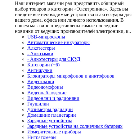
Наш интернет-магазин рад представить обширный
выбор товаров в категории «Электроника». Здесь вы
найдёте все необходимые устройства и аксессуары для
вашего дома, офиса или личного использования. В
нашем магазине представлены самые последние
новинки от ведущих производителей электроники, к..
USB-микроскопы
Автоматические инкубаторы
Алкотестеры
- Алкозамки
- Алкотестеры для СКУД
Категории (+6)
Антижучки
Блокираторы микрофонов и диктофонов
Видеоглазки
Видеодомофоны
Видеонаблюдение
Видеоняни и радионяни
Глушилки
Дозиметры радиации
Домашние планетарии
Зарядные устройства
Зарядные устройства на солнечных батареях
Измерительные приборы
Нитратомеры