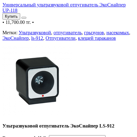
Универсальный ультразвуковой отпугиватель ЭкоСнайпер
UP-118
Купить
•
11,700.00 тг.
•
Метки:
Ультразвуковой
,
отпугиватель
,
грызунов
,
насекомых
,
ЭкоСнайпер
,
ls-912
,
Отпугиватели
,
клещей тараканов
Ультразвуковой отпугиватель ЭкоСнайпер LS-912