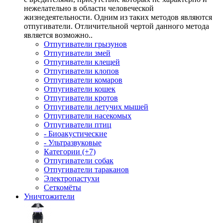
нежелательно в области человеческой
жизнедеятельности. Одним из таких методов являются
отпугиватели. Отличительной чертой данного метода
является возможно..
Отпугиватели грызунов
Отпугиватели змей
Отпугиватели клещей
Отпугиватели клопов
Отпугиватели комаров
Отпугиватели кошек
Отпугиватели кротов
Отпугиватели летучих мышей
Отпугиватели насекомых
Отпугиватели птиц
- Биоакустические
- Ультразвуковые
Категории (+7)
Отпугиватели собак
Отпугиватели тараканов
Электропастухи
Сеткомёты
Уничтожители