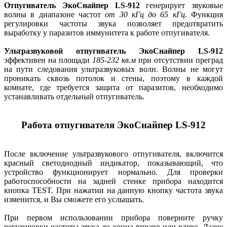
Отпугиватель ЭкоСнайпер LS-912
генерирует звуковые
волны в диапазоне частот
от 30 кГц до 65 кГц
. Функция
регулировки частоты звука позволяет предотвратить
выработку у паразитов иммунитета к работе отпугивателя.
Ультразвуковой отпугиватель ЭкоСнайпер LS-912
эффективен на площади
185-232 кв.м
при отсутствии преград
на пути следования ультразвуковых волн. Волны не могут
проникать сквозь потолок и стены, поэтому в каждой
комнате, где требуется защита от паразитов, необходимо
устанавливать отдельный отпугиватель.
Работа отпугивателя ЭкоСнайпер LS-912
После включение ультразвукового отпугивателя, включится
красный светодиодный индикатор, показывающий, что
устройство функционирует нормально. Для проверки
работоспособности на задней стенке прибора находится
кнопка TEST. При нажатии на данную кнопку частота звука
изменится, и Вы сможете его услышать.
При первом использовании прибора поверните ручку
регулировки частоты звука до конца вправо или влево. Далее