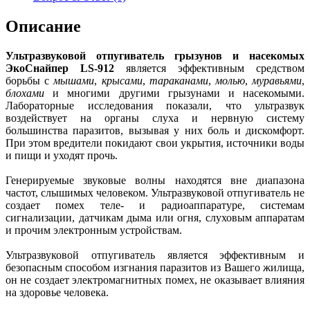
Описание
Ультразвуковой отпугиватель грызунов и насекомых
ЭкоСнайпер LS-912
является эффективным средством
борьбы с
мышами
,
крысами
,
тараканами
,
молью
,
муравьями
,
блохами
и многими другими грызунами и насекомыми.
Лабораторные исследования показали, что ультразвук
воздействует на органы слуха и нервную систему
большинства паразитов, вызывая у них боль и дискомфорт.
При этом вредители покидают свои укрытия, источники воды
и пищи и уходят прочь.
Генерируемые звуковые волны находятся вне диапазона
частот, слышимых человеком. Ультразвуковой отпугиватель не
создает помех теле- и радиоаппаратуре, системам
сигнализации, датчикам дыма или огня, слуховым аппаратам
и прочим электронным устройствам.
Ультразвуковой отпугиватель является эффективным и
безопасным способом изгнания паразитов из Вашего жилища,
он не создает электромагнитных помех, не оказывает влияния
на здоровье человека.