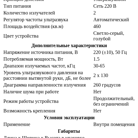
Тип питания
Сеть 220 В
Количество излучателей
2
Регулятор частоты ультразвука
Автоматический
Площадь воздействия (кв.м)
460
Светло-серый,
Цвет устройства
голубой
Дополнительные характеристики
Напряжение источника питания, В
220 (±10), 50 Гц
Потребляемая мощность, Вт
1.5
Диапазон излучаемых частот, кГц
30-65
Уровень ультразвукового давления на
2 х 130
расстоянии вытянутой руки, дБ, не более
Диаграмма направленности излучения
260 градусов
Наличие шума при работе
Нет
Продолжительный,
Режим работы устройства
без ограничений
Возможность крепления
Нет
Условия эксплуатации
Применение
Внутри помещения
Габариты
Длина х Ширина х Высота в упаковке