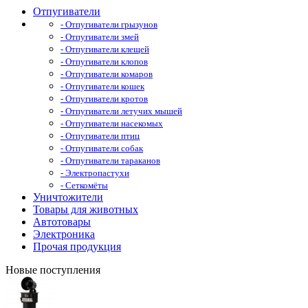
Отпугиватели
- Отпугиватели грызунов
- Отпугиватели змей
- Отпугиватели клещей
- Отпугиватели клопов
- Отпугиватели комаров
- Отпугиватели кошек
- Отпугиватели кротов
- Отпугиватели летучих мышей
- Отпугиватели насекомых
- Отпугиватели птиц
- Отпугиватели собак
- Отпугиватели тараканов
- Электропастухи
- Сеткомёты
Уничтожители
Товары для животных
Автотовары
Электроника
Прочая продукция
Новые поступления