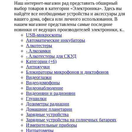
Наш интернет-магазин рад представить обширный
выбор товаров в категории «Электроника». Здесь вы
найдёте все необходимые устройства и аксессуары для
вашего дома, офиса или личного использования. В
нашем магазине представлены самые последние
новинки от ведущих производителей электроники, к..
USB-микроскопы
Автоматические инкубаторы
Алкотестеры
- Алкозамки
- Алкотестеры для СКУД
Категории (+6)
Антижучки
Блокираторы микрофонов и диктофонов
Видеоглазки
Видеодомофоны
Видеонаблюдение
Видеоняни и радионяни
Глушилки
Дозиметры радиации
Домашние планетарии
Зарядные устройства
Зарядные устройства на солнечных батареях
Измерительные приборы
Нитратомеры