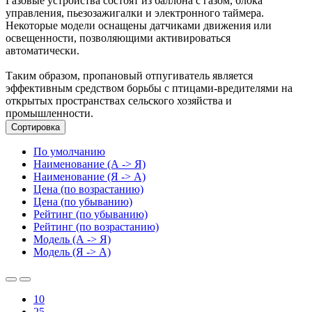
Газовые устройства состоят из баллона с газом, блока
управления, пьезозажигалки и электронного таймера.
Некоторые модели оснащены датчиками движения или
освещенности, позволяющими активироваться
автоматически.
Таким образом, пропановый отпугиватель является
эффективным средством борьбы с птицами-вредителями на
открытых пространствах сельского хозяйства и
промышленности.
Сортировка
По умолчанию
Наименование (А -> Я)
Наименование (Я -> А)
Цена (по возрастанию)
Цена (по убыванию)
Рейтинг (по убыванию)
Рейтинг (по возрастанию)
Модель (А -> Я)
Модель (Я -> А)
10
25