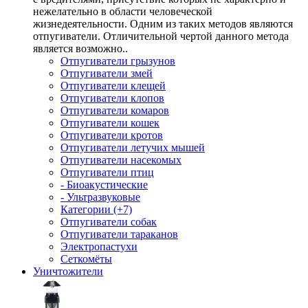
нежелательно в области человеческой
жизнедеятельности. Одним из таких методов являются
отпугиватели. Отличительной чертой данного метода
является возможно..
Отпугиватели грызунов
Отпугиватели змей
Отпугиватели клещей
Отпугиватели клопов
Отпугиватели комаров
Отпугиватели кошек
Отпугиватели кротов
Отпугиватели летучих мышей
Отпугиватели насекомых
Отпугиватели птиц
- Биоакустические
- Ультразвуковые
Категории (+7)
Отпугиватели собак
Отпугиватели тараканов
Электропастухи
Сеткомёты
Уничтожители