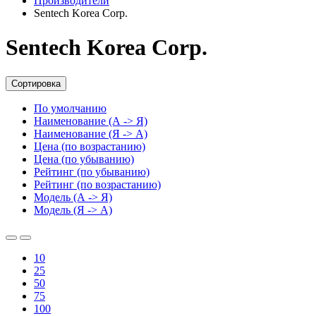
Производители
Sentech Korea Corp.
Sentech Korea Corp.
Сортировка
По умолчанию
Наименование (А -> Я)
Наименование (Я -> А)
Цена (по возрастанию)
Цена (по убыванию)
Рейтинг (по убыванию)
Рейтинг (по возрастанию)
Модель (А -> Я)
Модель (Я -> А)
10
25
50
75
100