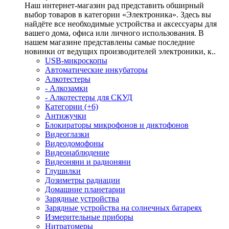
Наш интернет-магазин рад представить обширный
выбор товаров в категории «Электроника». Здесь вы
найдёте все необходимые устройства и аксессуары для
вашего дома, офиса или личного использования. В
нашем магазине представлены самые последние
новинки от ведущих производителей электроники, к..
USB-микроскопы
Автоматические инкубаторы
Алкотестеры
- Алкозамки
- Алкотестеры для СКУД
Категории (+6)
Антижучки
Блокираторы микрофонов и диктофонов
Видеоглазки
Видеодомофоны
Видеонаблюдение
Видеоняни и радионяни
Глушилки
Дозиметры радиации
Домашние планетарии
Зарядные устройства
Зарядные устройства на солнечных батареях
Измерительные приборы
Нитратомеры