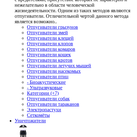
нежелательно в области человеческой
жизнедеятельности. Одним из таких методов являются
отпугиватели. Отличительной чертой данного метода
является возможно..
Отпугиватели грызунов
Отпугиватели змей
Отпугиватели клещей
Отпугиватели клопов
Отпугиватели комаров
Отпугиватели кошек
Отпугиватели кротов
Отпугиватели летучих мышей
Отпугиватели насекомых
Отпугиватели птиц
- Биоакустические
- Ультразвуковые
Категории (+7)
Отпугиватели собак
Отпугиватели тараканов
Электропастухи
Сеткомёты
Уничтожители