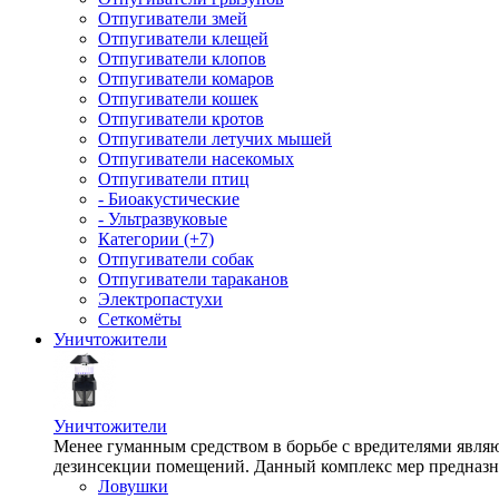
Отпугиватели змей
Отпугиватели клещей
Отпугиватели клопов
Отпугиватели комаров
Отпугиватели кошек
Отпугиватели кротов
Отпугиватели летучих мышей
Отпугиватели насекомых
Отпугиватели птиц
- Биоакустические
- Ультразвуковые
Категории (+7)
Отпугиватели собак
Отпугиватели тараканов
Электропастухи
Сеткомёты
Уничтожители
Уничтожители
Менее гуманным средством в борьбе с вредителями являю
дезинсекции помещений. Данный комплекс мер предназна
Ловушки