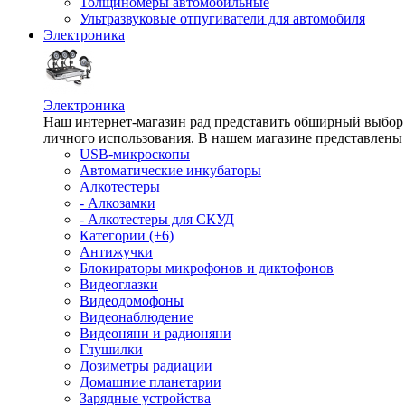
Толщиномеры автомобильные
Ультразвуковые отпугиватели для автомобиля
Электроника
Электроника
Наш интернет-магазин рад представить обширный выбор т
личного использования. В нашем магазине представлены 
USB-микроскопы
Автоматические инкубаторы
Алкотестеры
- Алкозамки
- Алкотестеры для СКУД
Категории (+6)
Антижучки
Блокираторы микрофонов и диктофонов
Видеоглазки
Видеодомофоны
Видеонаблюдение
Видеоняни и радионяни
Глушилки
Дозиметры радиации
Домашние планетарии
Зарядные устройства