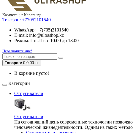
Казахстан, г. Караганда
Телефон:
+77052101540
WhatsApp: +7(705)2101540
E-mail: info@ultrashop.kz
Режим: Пн.-Пт. с 10:00 до 18:00
Перезвоните мне!
Товаров:
0
0.00 тг.
В корзине пусто!
Категории
Отпугиватели
Отпугиватели
На сегодняшний день современные технологии позволяют 
человеческой жизнедеятельности. Одним из таких методо
Отпугиватели грызунов