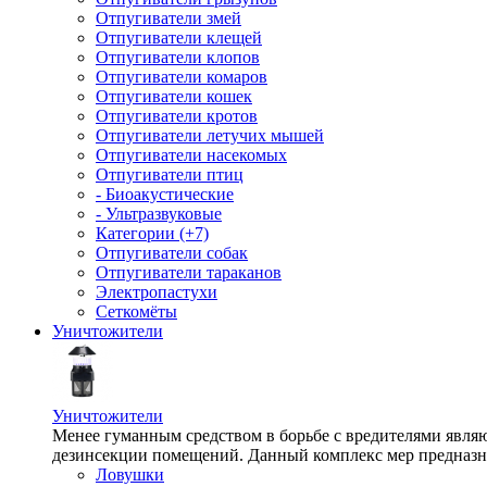
Отпугиватели змей
Отпугиватели клещей
Отпугиватели клопов
Отпугиватели комаров
Отпугиватели кошек
Отпугиватели кротов
Отпугиватели летучих мышей
Отпугиватели насекомых
Отпугиватели птиц
- Биоакустические
- Ультразвуковые
Категории (+7)
Отпугиватели собак
Отпугиватели тараканов
Электропастухи
Сеткомёты
Уничтожители
Уничтожители
Менее гуманным средством в борьбе с вредителями являю
дезинсекции помещений. Данный комплекс мер предназна
Ловушки