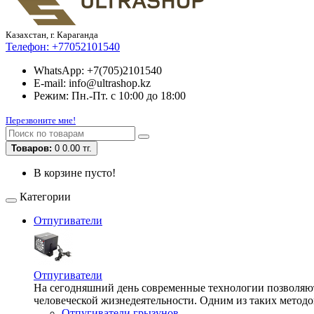
Казахстан, г. Караганда
Телефон:
+77052101540
WhatsApp: +7(705)2101540
E-mail: info@ultrashop.kz
Режим: Пн.-Пт. с 10:00 до 18:00
Перезвоните мне!
Товаров:
0
0.00 тг.
В корзине пусто!
Категории
Отпугиватели
Отпугиватели
На сегодняшний день современные технологии позволяют 
человеческой жизнедеятельности. Одним из таких методо
Отпугиватели грызунов