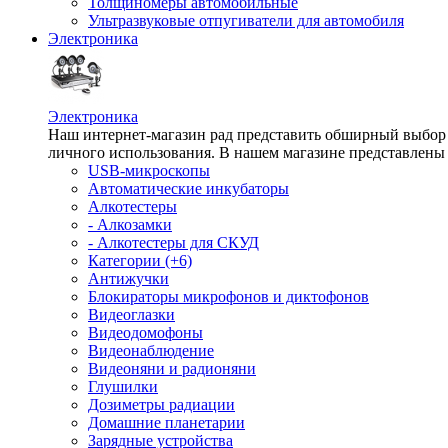
Толщиномеры автомобильные
Ультразвуковые отпугиватели для автомобиля
Электроника
Электроника
Наш интернет-магазин рад представить обширный выбор т
личного использования. В нашем магазине представлены 
USB-микроскопы
Автоматические инкубаторы
Алкотестеры
- Алкозамки
- Алкотестеры для СКУД
Категории (+6)
Антижучки
Блокираторы микрофонов и диктофонов
Видеоглазки
Видеодомофоны
Видеонаблюдение
Видеоняни и радионяни
Глушилки
Дозиметры радиации
Домашние планетарии
Зарядные устройства